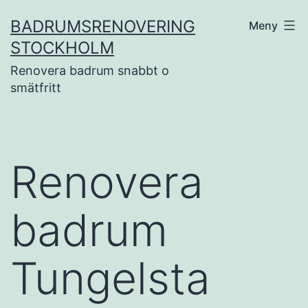
Hoppa
BADRUMSRENOVERING
Meny
till
STOCKHOLM
innehåll
Renovera badrum snabbt o
smätfritt
Renovera
badrum
Tungelsta