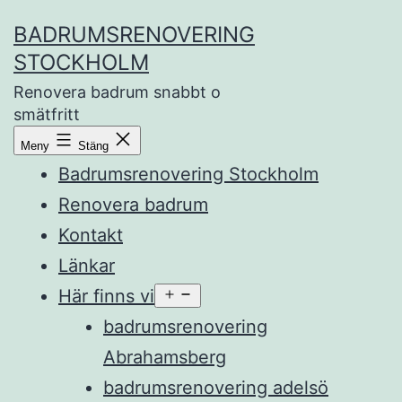
Hoppa
BADRUMSRENOVERING
till
STOCKHOLM
innehåll
Renovera badrum snabbt o
smätfritt
Meny
Stäng
Badrumsrenovering Stockholm
Renovera badrum
Kontakt
Länkar
Här finns vi
Öppna
meny
badrumsrenovering
Abrahamsberg
badrumsrenovering adelsö