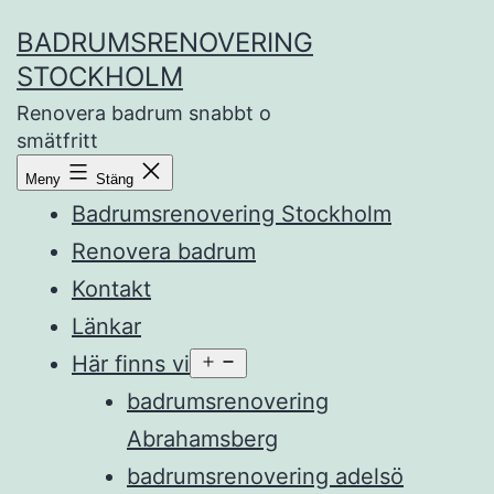
Hoppa
BADRUMSRENOVERING
till
STOCKHOLM
innehåll
Renovera badrum snabbt o
smätfritt
Meny
Stäng
Badrumsrenovering Stockholm
Renovera badrum
Kontakt
Länkar
Här finns vi
Öppna
meny
badrumsrenovering
Abrahamsberg
badrumsrenovering adelsö