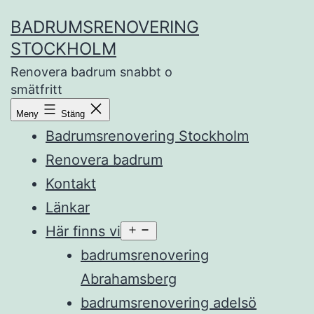
Hoppa
BADRUMSRENOVERING
till
STOCKHOLM
innehåll
Renovera badrum snabbt o
smätfritt
Meny
Stäng
Badrumsrenovering Stockholm
Renovera badrum
Kontakt
Länkar
Här finns vi
Öppna
meny
badrumsrenovering
Abrahamsberg
badrumsrenovering adelsö