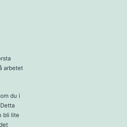
örsta
å arbetet
 om du i
 Detta
bli lite
 det