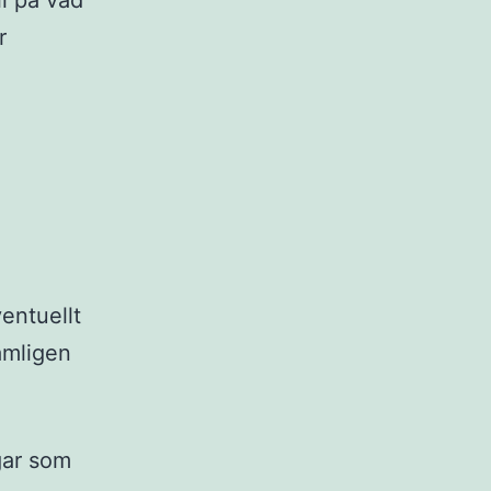
ll på vad
r
entuellt
nämligen
gar som