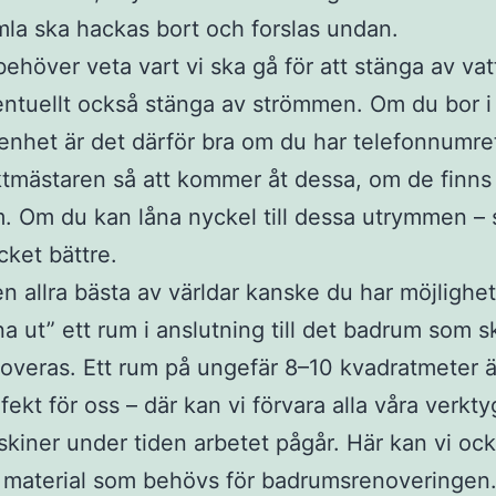
la ska hackas bort och forslas undan.
behöver veta vart vi ska gå för att stänga av va
ntuellt också stänga av strömmen. Om du bor i
enhet är det därför bra om du har telefonnumret 
tmästaren så att kommer åt dessa, om de finns i
. Om du kan låna nyckel till dessa utrymmen – 
ket bättre.
en allra bästa av världar kanske du har möjlighet
na ut” ett rum i anslutning till det badrum som s
overas. Ett rum på ungefär 8–10 kvadratmeter ä
fekt för oss – där kan vi förvara alla våra verkt
kiner under tiden arbetet pågår. Här kan vi oc
t material som behövs för badrumsrenoveringen.