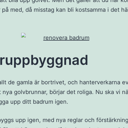
att bila upp golvet. Men det gäller att du har ko
r på med, då misstag kan bli kostsamma i det hä
eruppbyggnad
allt de gamla är bortrivet, och hanterverkarna ev
it nya golvbrunnar, börjar det roliga. Nu ska vi 
gga upp ditt badrum igen.
yggs upp igen, med nya reglar och förstärknin