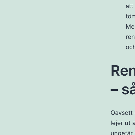
att
töm
Men
ren
och
Ren
– så
Oavsett 
lejer ut 
ungefär 