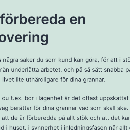
 förbereda en
overing
s några saker du som kund kan göra, för att i st
mån underlätta arbetet, och på så sätt snabba p
livet lite uthärdligare för dina grannar.
du t.ex. bor i lägenhet är det oftast uppskattat
väg berättar för dina grannar vad som skall ske.
 att de är förberedda på allt stök och att det kan 
ud i huset, i synnerhet i inledningsfasen när allt