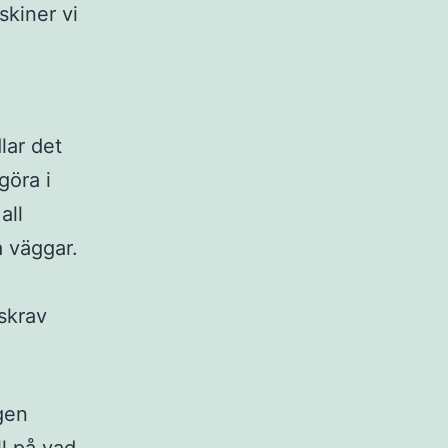
skiner vi
lar det
göra i
all
a väggar.
skrav
igen