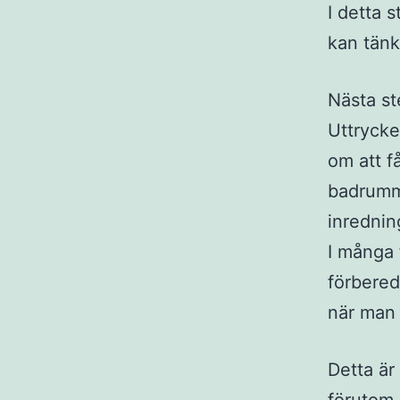
I detta s
kan tänk
Nästa st
Uttrycke
om att f
badrumme
inrednin
I många 
förbered
när man 
Detta är