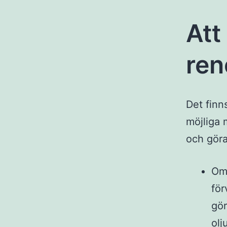
Att
ren
Det finn
möjliga 
och göra 
Om 
för
gör
olj