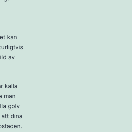
et kan
urligtvis
ild av
r kalla
na man
lla golv
 att dina
bostaden.