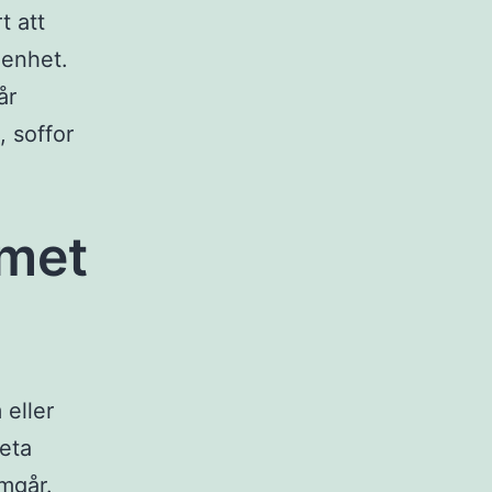
t att
genhet.
år
, soffor
mmet
 eller
veta
mgår.