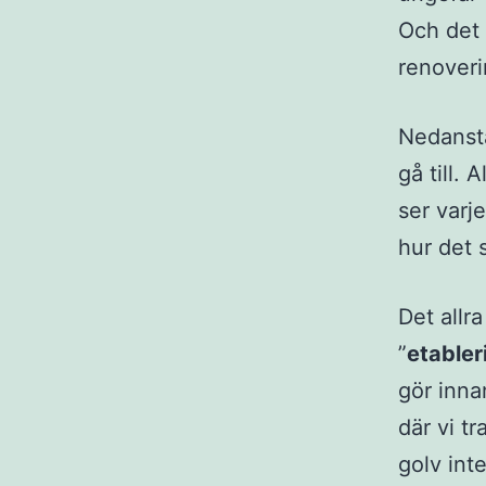
Och det ä
renoverin
Nedanstå
gå till. 
ser varj
hur det s
Det allr
”
etabler
gör inna
där vi t
golv int