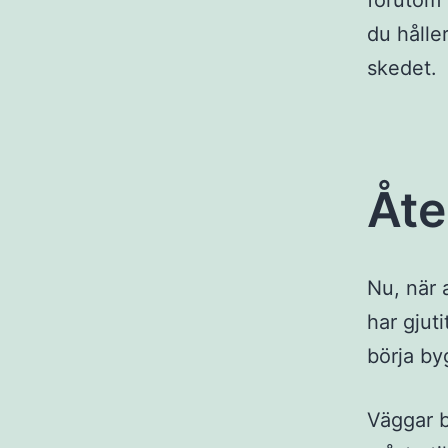
förutom 
du hålle
skedet.
Åt
Nu, när 
har gjut
börja by
Väggar b