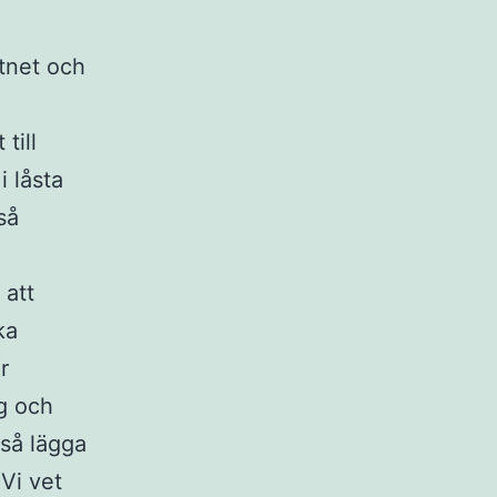
ttnet och
till
 låsta
så
 att
ka
r
yg och
kså lägga
Vi vet