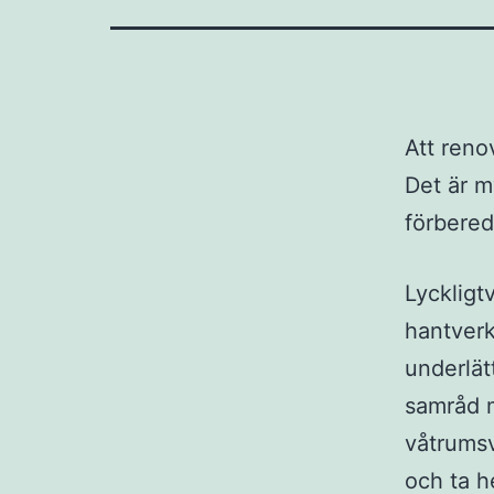
Att reno
Det är m
förbered
Lyckligtv
hantverk
underlät
samråd m
våtrumsvä
och ta h