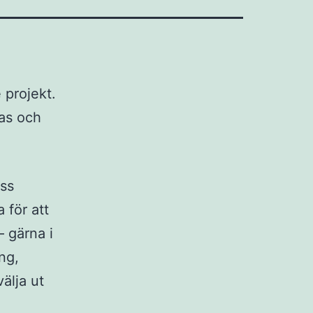
 projekt.
ras och
oss
 för att
 gärna i
ng,
välja ut