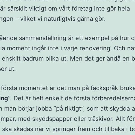
r särskilt viktigt om vårt företag inte gör hela
gen – vilket vi naturligtvis gärna gör.
ende sammanställning är ett exempel på hur d
Alla moment ingår inte i varje renovering. Och nat
e enskilt badrum olika ut. Men det ger ändå en b
er ut.
a första momentet är det man på fackspråk bruka
ing
”. Det är helt enkelt de första förberedelser
n man börjar jobba ”på riktigt”, som att skydda a
rampar, med skyddspapper eller träskivor. Allt för
e ska skadas när vi springer fram och tillbaka i 