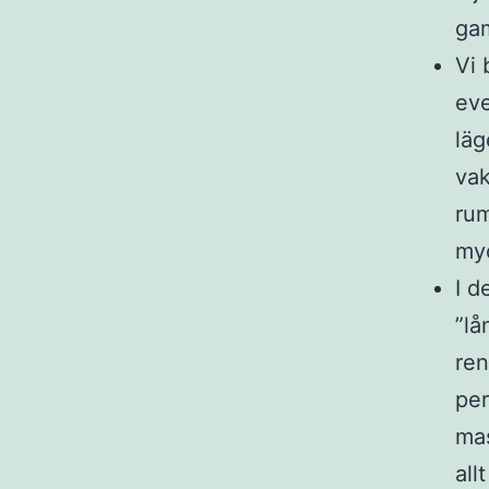
gam
Vi 
eve
läg
vak
rum
myc
I d
”lå
ren
per
mas
all