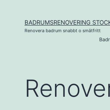
Hoppa
till
innehåll
BADRUMSRENOVERING STOC
Renovera badrum snabbt o smätfritt
Badr
Renove