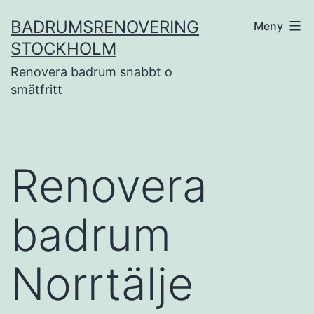
Hoppa
BADRUMSRENOVERING
Meny
till
STOCKHOLM
innehåll
Renovera badrum snabbt o
smätfritt
Renovera
badrum
Norrtälje