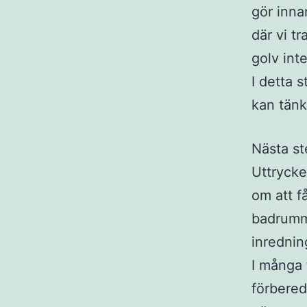
gör inna
där vi t
golv int
I detta s
kan tänk
Nästa st
Uttrycke
om att f
badrumme
inrednin
I många 
förbered