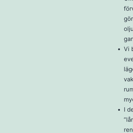
för
gör
olj
gam
Vi 
eve
läg
vak
rum
myc
I d
”lå
ren