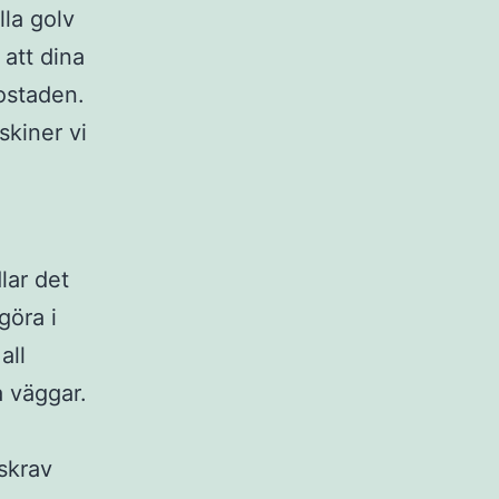
lla golv
 att dina
bostaden.
skiner vi
lar det
göra i
all
a väggar.
skrav