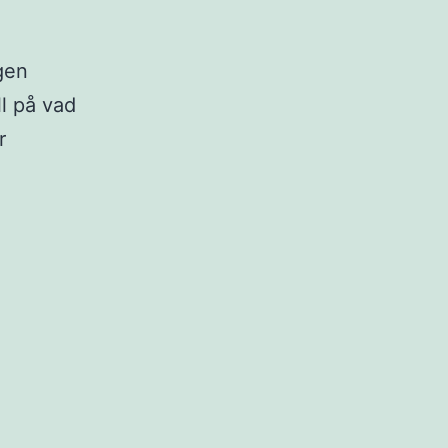
igen
ll på vad
r