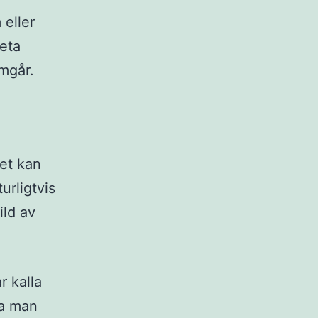
 eller
veta
mgår.
et kan
urligtvis
ild av
r kalla
na man