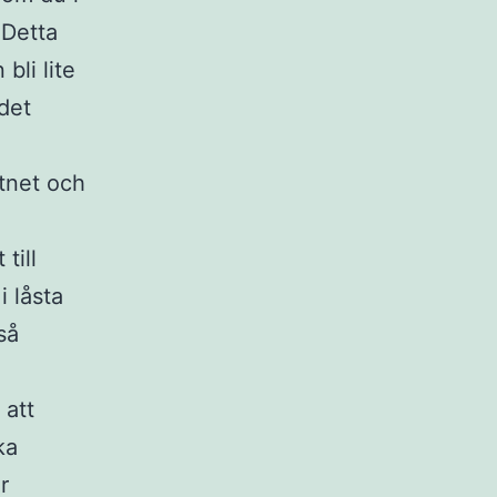
 Detta
bli lite
 det
ttnet och
till
 låsta
så
 att
ka
r