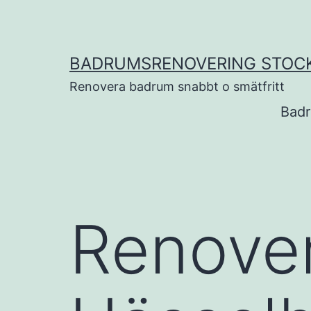
Hoppa
till
innehåll
BADRUMSRENOVERING STOC
Renovera badrum snabbt o smätfritt
Badr
Renove