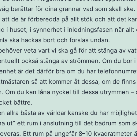
väg berättar för dina grannar vad som skall ske.
 att de är förberedda på allt stök och att det kan 
ud i huset, i synnerhet i inledningsfasen när allt
la ska hackas bort och forslas undan.
behöver veta vart vi ska gå för att stänga av va
ntuellt också stänga av strömmen. Om du bor i
enhet är det därför bra om du har telefonnumret 
tmästaren så att kommer åt dessa, om de finns i
. Om du kan låna nyckel till dessa utrymmen – 
ket bättre.
en allra bästa av världar kanske du har möjlighet
na ut” ett rum i anslutning till det badrum som s
overas. Ett rum på ungefär 8–10 kvadratmeter ä