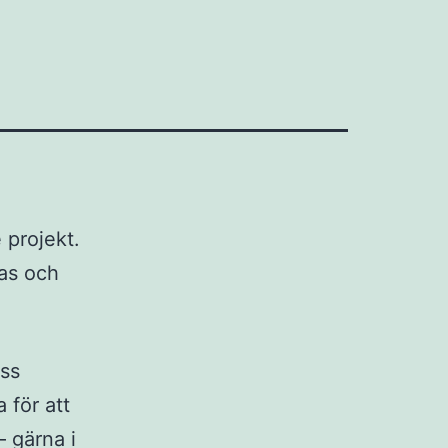
 projekt.
ras och
oss
 för att
 gärna i