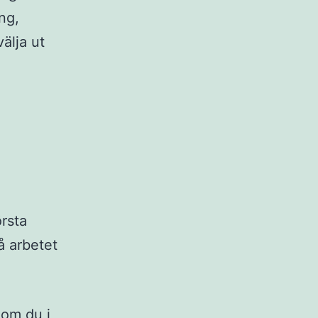
ng,
välja ut
örsta
å arbetet
 om du i