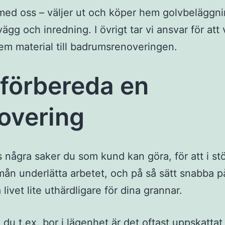
ed oss – väljer ut och köper hem golvbeläggni
gg och inredning. I övrigt tar vi ansvar för att 
em material till badrumsrenoveringen.
 förbereda en
overing
s några saker du som kund kan göra, för att i st
mån underlätta arbetet, och på så sätt snabba p
livet lite uthärdligare för dina grannar.
du t.ex. bor i lägenhet är det oftast uppskattat