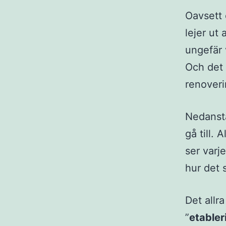
Oavsett 
lejer ut 
ungefär 
Och det ä
renoverin
Nedanstå
gå till. 
ser varj
hur det s
Det allr
”
etabler