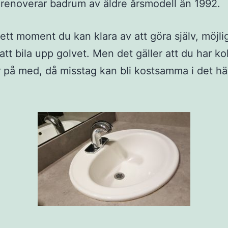
renoverar badrum av äldre årsmodell än 1992.
 ett moment du kan klara av att göra själv, möjl
att bila upp golvet. Men det gäller att du har ko
r på med, då misstag kan bli kostsamma i det hä