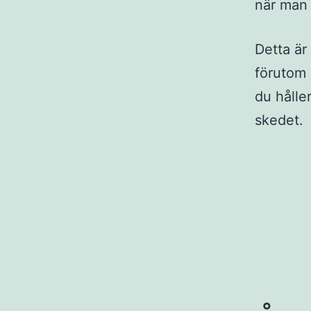
när man 
Detta är
förutom 
du hålle
skedet.