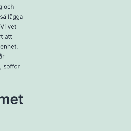
yg och
kså lägga
Vi vet
t att
genhet.
år
, soffor
mmet