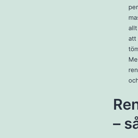
per
mas
all
att
töm
Men
ren
och
Ren
– så