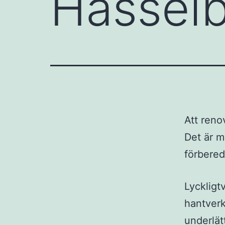
Hässel
Att reno
Det är m
förbered
Lyckligtv
hantverk
underlät