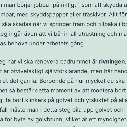
n man börjar jobba ”på riktigt”, som att skydda a
rampar, med skyddspapper eller träskivor. Allt för
e ska skadas när vi springer fram och tillbaka i 
teg ingår även att vi bär in all utrustning och ma
as behöva under arbetets gång.
eg när vi ska renovera badrummet är
rivningen
.
t är otvivelaktigt självförklarande, men här hand
å ut det gamla. Beroende på hur mycket du ska 
t så består detta moment av att montera bort 
g, ta bort klinkers på golvet och ytskiktet på all
fall måste man i detta steg bila upp golvet och
a för byte av golvbrunn, vilket är ett myndighet