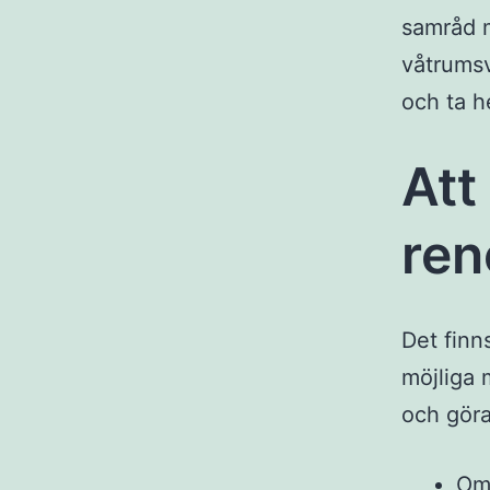
samråd m
våtrumsvä
och ta h
Att
ren
Det finn
möjliga 
och göra 
Om 