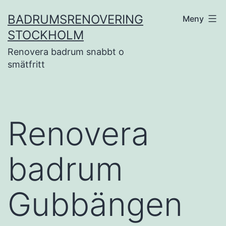
Hoppa
BADRUMSRENOVERING
Meny
till
STOCKHOLM
innehåll
Renovera badrum snabbt o
smätfritt
Renovera
badrum
Gubbängen