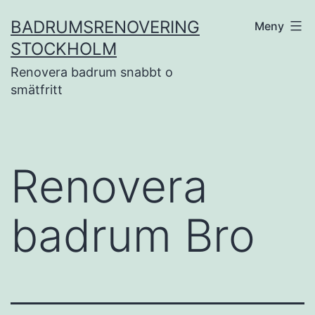
Hoppa
BADRUMSRENOVERING
Meny
till
STOCKHOLM
innehåll
Renovera badrum snabbt o
smätfritt
Renovera
badrum Bro