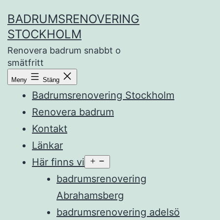
Hoppa
BADRUMSRENOVERING
till
STOCKHOLM
innehåll
Renovera badrum snabbt o
smätfritt
Meny
Stäng
Badrumsrenovering Stockholm
Renovera badrum
Kontakt
Länkar
Här finns vi
Öppna
meny
badrumsrenovering
Abrahamsberg
badrumsrenovering adelsö