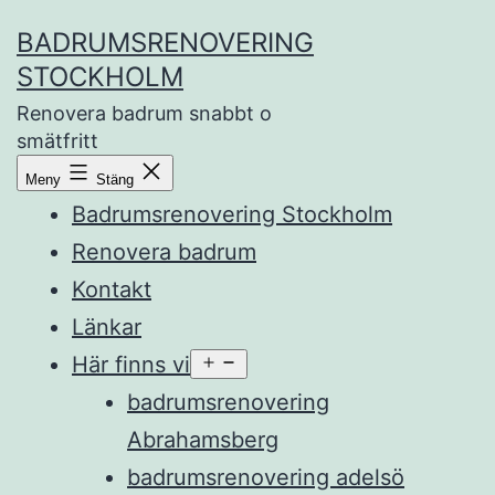
Hoppa
BADRUMSRENOVERING
till
STOCKHOLM
innehåll
Renovera badrum snabbt o
smätfritt
Meny
Stäng
Badrumsrenovering Stockholm
Renovera badrum
Kontakt
Länkar
Här finns vi
Öppna
meny
badrumsrenovering
Abrahamsberg
badrumsrenovering adelsö