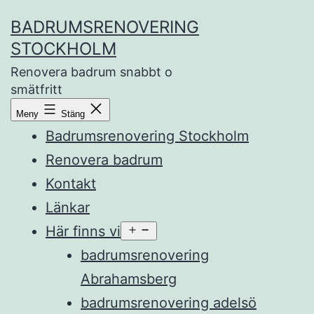
Hoppa
BADRUMSRENOVERING
till
STOCKHOLM
innehåll
Renovera badrum snabbt o
smätfritt
Meny
Stäng
Badrumsrenovering Stockholm
Renovera badrum
Kontakt
Länkar
Här finns vi
Öppna
meny
badrumsrenovering
Abrahamsberg
badrumsrenovering adelsö