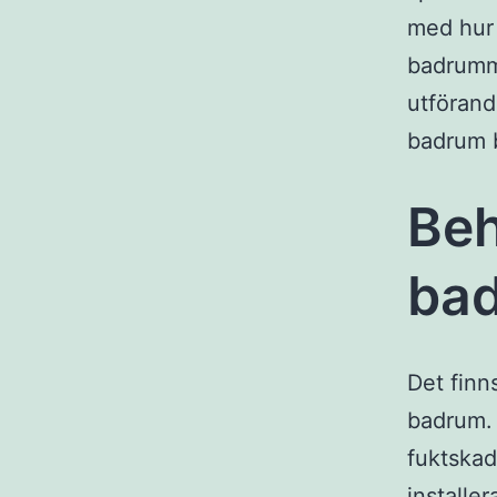
med hur l
badrumme
utförand
badrum b
Beh
ba
Det finn
badrum. 
fuktskad
installe