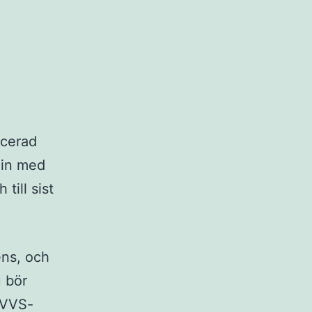
icerad
 in med
till sist
ens, och
 bör
 VVS-