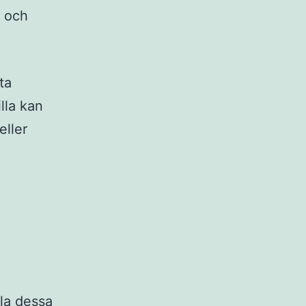
n och
ta
lla kan
eller
la dessa