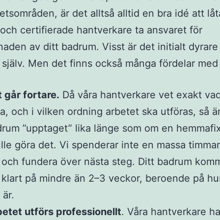
etsområden, är det alltså alltid en bra idé att låt
och certifierade hantverkare ta ansvaret för
den av ditt badrum. Visst är det initialt dyrare
 själv. Men det finns också många fördelar med
 går fortare.
Då våra hantverkare vet exakt va
a, och i vilken ordning arbetet ska utföras, så är
rum ”upptaget” lika länge som om en hemmafi
lle göra det. Vi spenderar inte en massa timmar
 och fundera över nästa steg. Ditt badrum komm
 klart på mindre än 2–3 veckor, beroende på hur
 är.
etet utförs professionellt
. Våra hantverkare ha