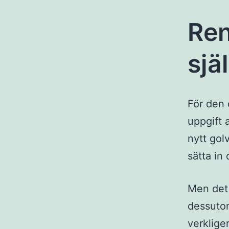
Re
sjä
För den 
uppgift 
nytt gol
sätta in
Men det 
dessutom
verklige