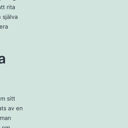
tt rita
 själva
era
a
m sitt
ats av en
 man
a om