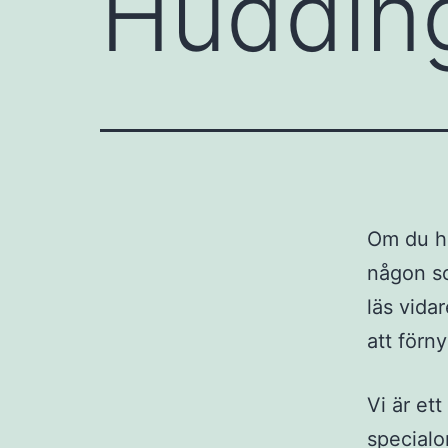
Huddin
Om du hö
någon so
läs vida
att förn
Vi är et
specialo