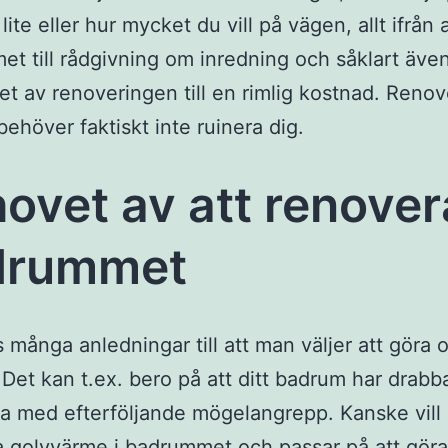
ite eller hur mycket du vill på vägen, allt ifrån a
t till rådgivning om inredning och såklart även
et av renoveringen till en rimlig kostnad. Renov
ehöver faktiskt inte ruinera dig.
ovet av att renover
drummet
s många anledningar till att man väljer att göra o
Det kan t.ex. bero på att ditt badrum har drabb
a med efterföljande mögelangrepp. Kanske vill
ra golvvärme i badrummet och passar på att gör