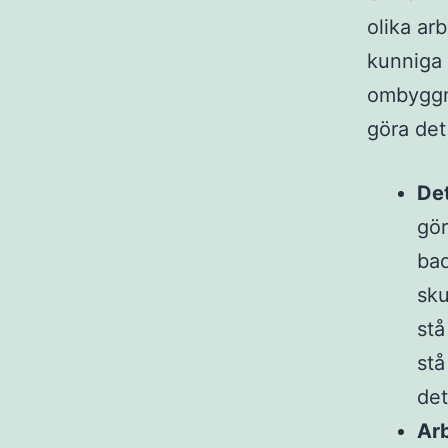
olika arb
kunniga 
ombyggna
göra det
Det
gör
bad
sku
stå
stå
det
Arb