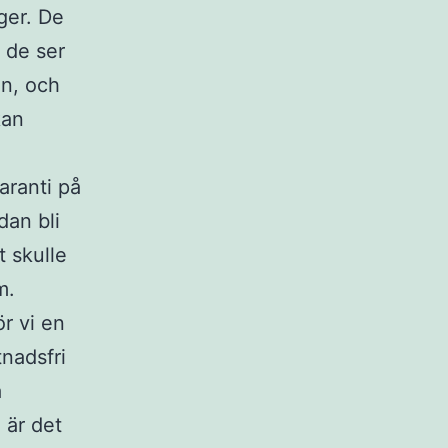
ger. De
, de ser
en, och
kan
garanti på
dan bli
 skulle
m.
ör vi en
nadsfri
a
 är det