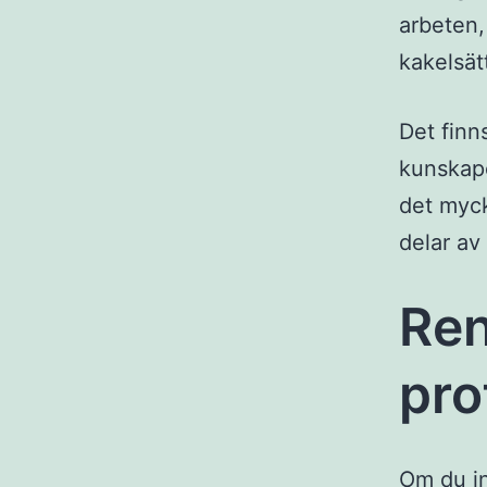
arbeten,
kakelsät
Det finn
kunskape
det myck
delar av
Ren
pro
Om du in