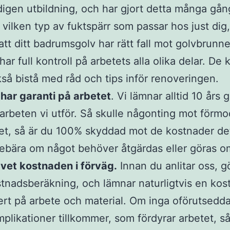
igen utbildning, och har gjort detta många gån
 vilken typ av fuktspärr som passar hos just dig
l att ditt badrumsgolv har rätt fall mot golvbrunn
har full kontroll på arbetets alla olika delar. De 
så bistå med råd och tips inför renoveringen.
har garanti på arbetet
. Vi lämnar alltid 10 års 
arbeten vi utför. Så skulle någonting mot förmo
et, så är du 100% skyddad mot de kostnader det
ebära om något behöver åtgärdas eller göras o
vet kostnaden i förväg.
Innan du anlitar oss, g
tnadsberäkning, och lämnar naturligtvis en kost
ert på arbete och material. Om inga oförutsedd
plikationer tillkommer, som fördyrar arbetet, så