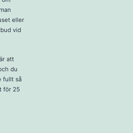
 man
set eller
 bud vid
är att
 och du
 fullt så
 för 25