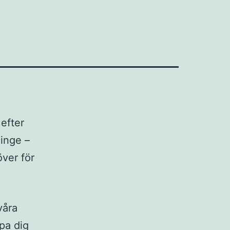
efter
inge –
över för
våra
pa dig