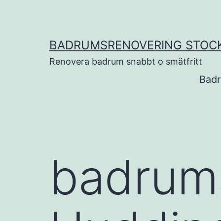
Hoppa
till
innehåll
BADRUMSRENOVERING STOC
Renovera badrum snabbt o smätfritt
Badr
badrum