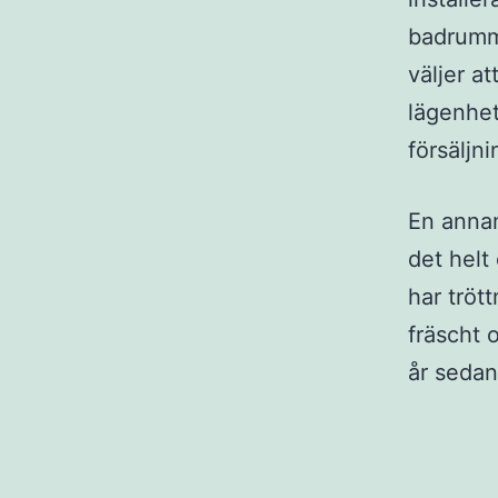
badrumme
väljer a
lägenhet
försäljn
En annan
det helt
har trött
fräscht 
år sedan