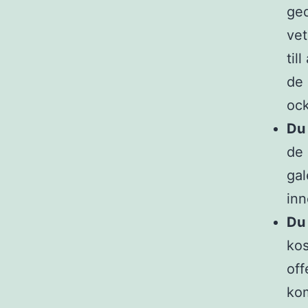
ged
vet
til
de 
ock
Du 
de 
gal
inn
Du 
kos
off
kom