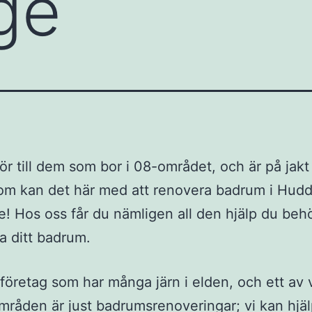
ge
r till dem som bor i 08-området, och är på jakt 
m kan det här med att renovera badrum i Hudd
re! Hos oss får du nämligen all den hjälp du beh
ya ditt badrum.
t företag som har många järn i elden, och ett av 
mråden är just badrumsrenoveringar; vi kan hjäl