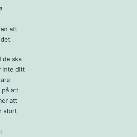
a
 än att
 det.
d de ska
 inte ditt
xare
 på att
er att
 stort
r