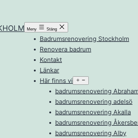
KHOLM
Meny
Stäng
Badrumsrenovering Stockholm
Renovera badrum
Kontakt
Länkar
Här finns vi
Öppna
meny
badrumsrenovering Abraha
badrumsrenovering adelsö
badrumsrenovering Akalla
badrumsrenovering Åkersbe
badrumsrenovering Alby