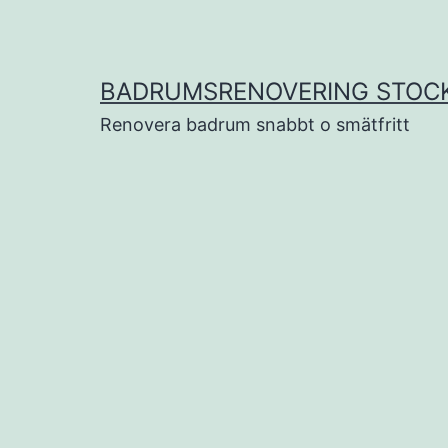
Hoppa
till
innehåll
BADRUMSRENOVERING STOC
Renovera badrum snabbt o smätfritt