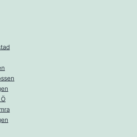
stad
en
ossen
gen
 Ö
mra
gen