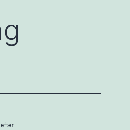
ng
efter