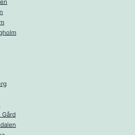
den
n
lm
ngholm
erg
e
 Gård
dalen