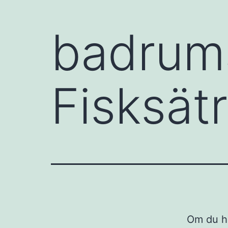
badrum
Fisksät
Om du hö