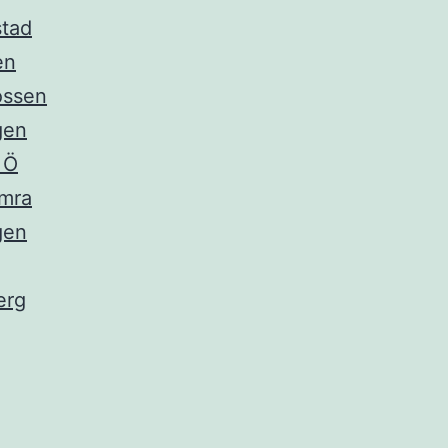
stad
en
ossen
gen
 Ö
mra
gen
erg